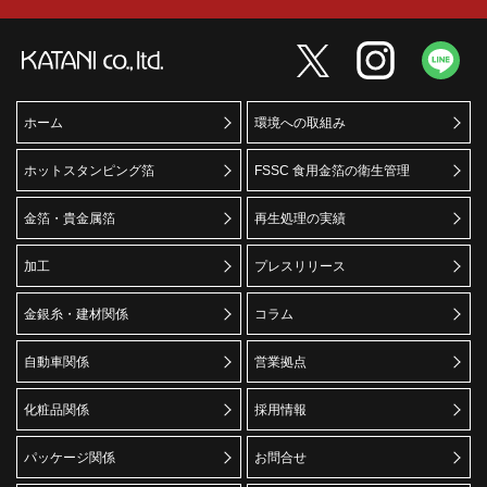
ホーム
環境への取組み
ホットスタンピング箔
FSSC 食用金箔の衛生管理
金箔・貴金属箔
再生処理の実績
加工
プレスリリース
金銀糸・建材関係
コラム
自動車関係
営業拠点
化粧品関係
採用情報
パッケージ関係
お問合せ