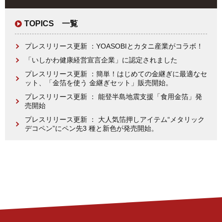
TOPICS 一覧
プレスリリース更新 ：YOASOBIとカタニ産業がコラボ！
「いしかわ健康経営宣言企業」に認定されました
プレスリリース更新 ：簡単！はじめての金継ぎに最適なセ
ット、「金箔を使う 金継ぎセット」販売開始。
プレスリリース更新 ： 能登半島地震支援「食用金箔」発
売開始
プレスリリース更新 ： 大人気箔押しアイテム“メタリック
デコペン”にペン先3 種と新色が発売開始。