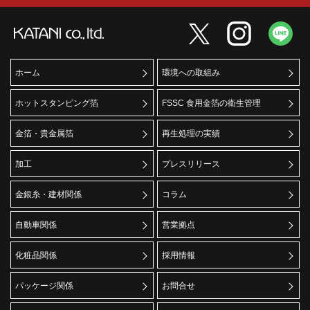
ホーム
環境への取組み
ホットスタンピング箔
FSSC 食用金箔の衛生管理
金箔・貴金属箔
再生処理の実績
加工
プレスリリース
金銀糸・建材関係
コラム
自動車関係
営業拠点
化粧品関係
採用情報
パッケージ関係
お問合せ