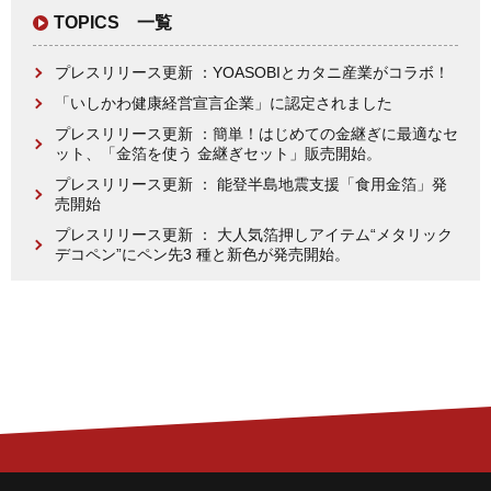
TOPICS 一覧
プレスリリース更新 ：YOASOBIとカタニ産業がコラボ！
「いしかわ健康経営宣言企業」に認定されました
プレスリリース更新 ：簡単！はじめての金継ぎに最適なセ
ット、「金箔を使う 金継ぎセット」販売開始。
プレスリリース更新 ： 能登半島地震支援「食用金箔」発
売開始
プレスリリース更新 ： 大人気箔押しアイテム“メタリック
デコペン”にペン先3 種と新色が発売開始。