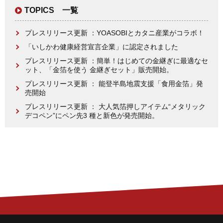
TOPICS 一覧
プレスリリース更新 ：YOASOBIとカタニ産業がコラボ！
「いしかわ健康経営宣言企業」に認定されました
プレスリリース更新 ：簡単！はじめての金継ぎに最適なセ
ット、「金箔を使う 金継ぎセット」販売開始。
プレスリリース更新 ： 能登半島地震支援「食用金箔」発
売開始
プレスリリース更新 ： 大人気箔押しアイテム“メタリック
デコペン”にペン先3 種と新色が発売開始。