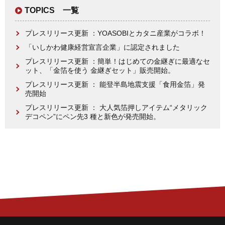
TOPICS 一覧
プレスリリース更新 ：YOASOBIとカタニ産業がコラボ！
「いしかわ健康経営宣言企業」に認定されました
プレスリリース更新 ：簡単！はじめての金継ぎに最適なセ
ット、「金箔を使う 金継ぎセット」販売開始。
プレスリリース更新 ： 能登半島地震支援「食用金箔」発
売開始
プレスリリース更新 ： 大人気箔押しアイテム“メタリック
デコペン”にペン先3 種と新色が発売開始。