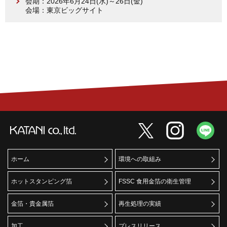
会期：2026年6月24日(水)～26日(金)
会場：東京ビッグサイト
ホーム
環境への取組み
ホットスタンピング箔
FSSC 食用金箔の衛生管理
金箔・貴金属箔
再生処理の実績
加工
プレスリリース